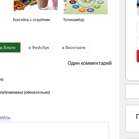
Коктейль с отрубями
Топинамбур
а Блоге
в Фейсбук
в Вконтакте
Один комментарий
о)
опубликован) (обязательно)
майлы