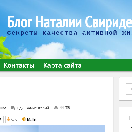
Блог Наталии Свирид
Секреты качества активной жи
Контакты
Карта сайта
нко
44786
Один комментарий
K
OK
Mailru