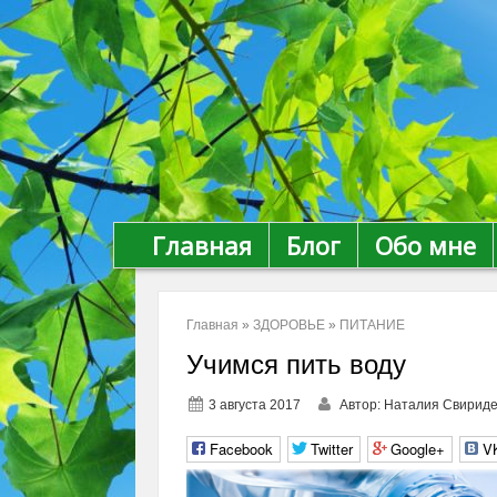
Главная
Блог
Обо мне
Главная
»
ЗДОРОВЬЕ
»
ПИТАНИЕ
Учимся пить воду
3 августа 2017
Автор:
Наталия Свириде
Facebook
Twitter
Google+
V