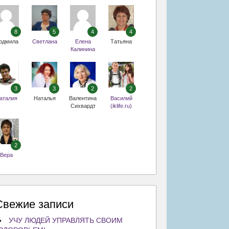
8
5
4
4
юдмила
Светлана
Елена
Татьяна
Калинина
3
3
2
2
аталия
Наталья
Валентина
Василий
Сихвардт
(iklife.ru)
2
Вера
Свежие записи
УЧУ ЛЮДЕЙ УПРАВЛЯТЬ СВОИМ